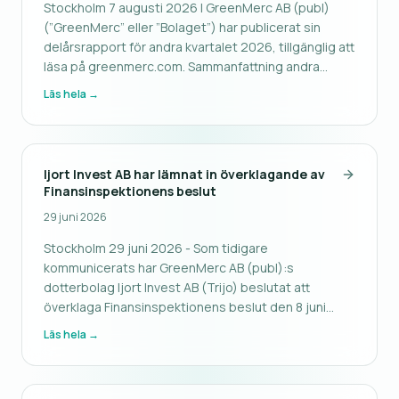
Stockholm 7 augusti 2026 | GreenMerc AB (publ)
(”GreenMerc” eller ”Bolaget”) har publicerat sin
delårsrapport för andra kvartalet 2026, tillgänglig att
läsa på greenmerc.com. Sammanfattning andra
kvartalet 1 april - 30 juni 2026 · Handelsvolymen
Läs hela →
uppgick till 75,3 MSEK (149 MSEK) ·
Nettoomsättningen för perioden uppgick
Ijort Invest AB har lämnat in överklagande av
Finansinspektionens beslut
29 juni 2026
Stockholm 29 juni 2026 - Som tidigare
kommunicerats har GreenMerc AB (publ):s
dotterbolag Ijort Invest AB (Trijo) beslutat att
överklaga Finansinspektionens beslut den 8 juni
2026 (dnr 25-28282) om att avslå bolagets ansökan
Läs hela →
om tillstånd som leverantör av
kryptotillgångstjänster (CASP) enligt MiCA-
förordningen. Överkla