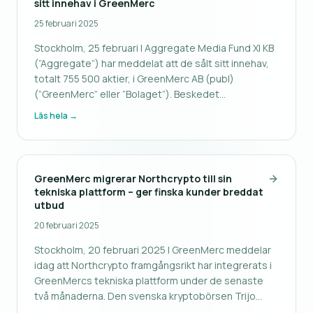
sitt innehav i GreenMerc
25 februari 2025
Stockholm, 25 februari | Aggregate Media Fund XI KB
(”Aggregate”) har meddelat att de sålt sitt innehav,
totalt 755 500 aktier, i GreenMerc AB (publ)
(”GreenMerc” eller ”Bolaget”). Beskedet
bekräftades av en representant från Aggregate den
Läs hela →
25 februari och innebär att samarbetet mellan
Aggregate och GreenMerc är avsluta
GreenMerc migrerar Northcrypto till sin
tekniska plattform – ger finska kunder breddat
utbud
20 februari 2025
Stockholm, 20 februari 2025 | GreenMerc meddelar
idag att Northcrypto framgångsrikt har integrerats i
GreenMercs tekniska plattform under de senaste
två månaderna. Den svenska kryptobörsen Trijo
drivs redan av denna plattform, och i och med