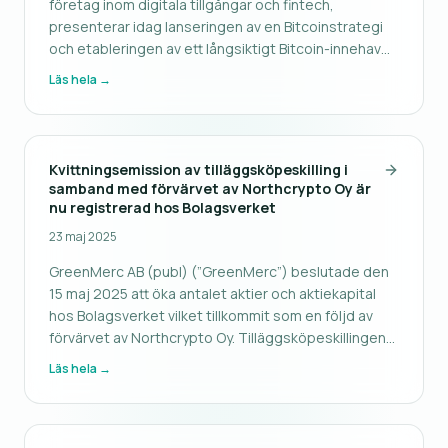
företag inom digitala tillgångar och fintech,
presenterar idag lanseringen av en Bitcoinstrategi
och etableringen av ett långsiktigt Bitcoin-innehav
på företagets balansräkning. Som en följd av detta
Läs hela →
har GreenMerc konsoliderat sitt befintliga innehav av
kryptovalutor, vil
Kvittningsemission av tilläggsköpeskilling i
samband med förvärvet av Northcrypto Oy är
nu registrerad hos Bolagsverket
23 maj 2025
GreenMerc AB (publ) (”GreenMerc”) beslutade den
15 maj 2025 att öka antalet aktier och aktiekapital
hos Bolagsverket vilket tillkommit som en följd av
förvärvet av Northcrypto Oy. Tilläggsköpeskillingen
för förvärvet av Northcrypto Oy finansierades genom
Läs hela →
en kvittningsemission om 1 176 372 aktier. Totalt
antal aktier i