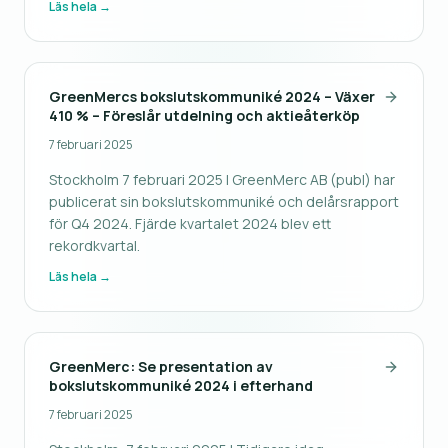
Läs hela →
integrationen kommer även Northcryptos kunder få
tillgång till samma breda utbu
GreenMercs bokslutskommuniké 2024 – Växer
410 % – Föreslår utdelning och aktieåterköp
7 februari 2025
Stockholm 7 februari 2025 | GreenMerc AB (publ) har
publicerat sin bokslutskommuniké och delårsrapport
för Q4 2024. Fjärde kvartalet 2024 blev ett
rekordkvartal.
Läs hela →
GreenMerc: Se presentation av
bokslutskommuniké 2024 i efterhand
7 februari 2025