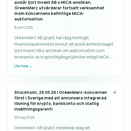
avslår Ijort Invest AB:s MiCA-ansökan,
GreenMerc utvärderar fortsatt verksamhet
inom koncernens befintliga MiCA-
auktorisation
8 juni 2026
GreenMerc AB (publ) har idag mottagit
Finansinspektionens beslut att avslå dotterbolaget
Ijort Invest AB:s ansökan om auktorisation som
leverantör av kryptotillgångstjänster enligt MiCA-
förordningen. GreenMerc analyserar för närvarande
Läs hela →
beslutet och dess konsekvenser samt utvärderar
tillgängliga handlingsalternativ, ink
Stockholm, 26 05 26 | GreenMerc-koncernen
först i Sverige med att annonsera integrerad
lösning för krypto, bankkonto och statlig
insättningsgaranti
26 maj 2026
GreenMerc AB (publ) meddelar idag att