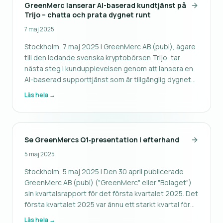
GreenMerc lanserar AI-baserad kundtjänst på
Trijo – chatta och prata dygnet runt
7 maj 2025
Stockholm, 7 maj 2025 | GreenMerc AB (publ), ägare
till den ledande svenska kryptobörsen Trijo, tar
nästa steg i kundupplevelsen genom att lansera en
AI-baserad supporttjänst som är tillgänglig dygnet
runt – både via chatt och telefonsupport. Den nya
Läs hela →
tjänsten finns på både svenska och engelska. Med
hjälp av AI kan Trij
Se GreenMercs Q1‑presentation i efterhand
5 maj 2025
Stockholm, 5 maj 2025 | Den 30 april publicerade
GreenMerc AB (publ) ("GreenMerc" eller "Bolaget")
sin kvartalsrapport för det första kvartalet 2025. Det
första kvartalet 2025 var ännu ett starkt kvartal för
Bolaget med tillväxt, lönsamhet samt en lyckad
Läs hela →