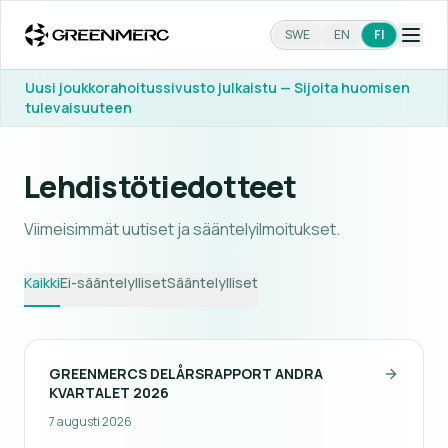
SWE
EN
FI
Uusi joukkorahoitussivusto julkaistu — Sijoita huomisen
tulevaisuuteen
Lehdistötiedotteet
Viimeisimmät uutiset ja sääntelyilmoitukset.
Kaikki
Ei-sääntelylliset
Sääntelylliset
GREENMERCS DELÅRSRAPPORT ANDRA
KVARTALET 2026
7 augusti 2026