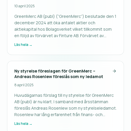
10 april 2025
GreenMerc AB (publ) (”GreenMerc”) beslutade den 1
december 2024 att öka antalet aktier och
aktiekapital hos Bolagsverket vilket tillkommit som
en följd av förvärvet av Finture AB. Förvärvet av
Finture AB finansierades genom en
Läs hela →
kvittningsemission om 123 356 aktier i GreenMerc
samt en kontant köpeskilling om 600 000 kron
Ny styrelse föreslagen för GreenMerc –
Andreas Rosenlew föreslås som ny ledamot
8 april 2025
Huvudägarnas förslag till ny styrelse för GreenMerc
AB (publ) är nu klart. I samband med årsstämman
föreslås Andreas Rosenlew som ny styrelseledamot.
Rosenlew har lång erfarenhet från finans- och
techsektorn, med tidigare uppdrag i styrelserna för
Läs hela →
både Carnegie Investment Bank och Avanza Bank,