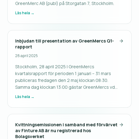
GreenMerc AB (publ) på Storgatan 7, Stockholm.
Läs hela →
Inbjudan till presentation av GreenMercs Q1-
rapport
28 april 2025
Stockholm, 28 april 2025 | GreenMercs
kvartalsrapport för perioden 1 januari – 31 mars
publiceras fredagen den 2 maj klockan 08:30.
Samma dag klockan 13:00 gästar GreenMercs vd
Arvid Börje Ramberg youtube-kanalen SparaCash för
Läs hela →
att presentera rapporten. GreenMerc ger alla
aktieägare och andra intressenter möjlighet att
Kvittningsemissionen i samband med förvärvet
av Finture AB är nu registrerad hos
Bolagsverket