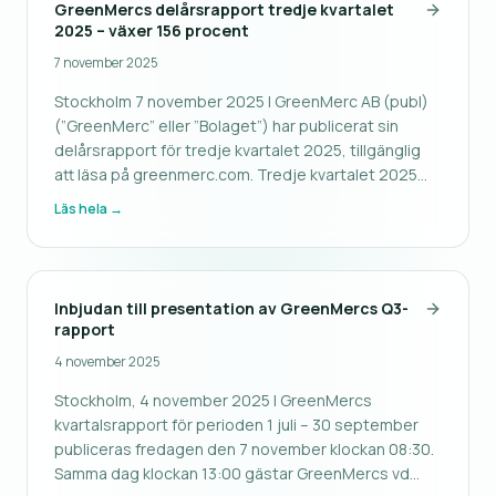
GreenMercs delårsrapport tredje kvartalet
2025 – växer 156 procent
7 november 2025
Stockholm 7 november 2025 | GreenMerc AB (publ)
(”GreenMerc” eller ”Bolaget”) har publicerat sin
delårsrapport för tredje kvartalet 2025, tillgänglig
att läsa på greenmerc.com. Tredje kvartalet 2025
blev ännu ett starkt kvartal för GreenMerc med
Läs hela →
kraftig omsättningstillväxt jämfört med samma
period föregående år. Samman
Inbjudan till presentation av GreenMercs Q3-
rapport
4 november 2025
Stockholm, 4 november 2025 | GreenMercs
kvartalsrapport för perioden 1 juli – 30 september
publiceras fredagen den 7 november klockan 08:30.
Samma dag klockan 13:00 gästar GreenMercs vd