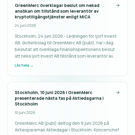
GreenMerc överklagar beslut om nekad
ansökan om tillstånd som leverantör av
kryptotillgångstjänster enligt MiCA
24 juni 2026
Stockholm, 24 juni 2026 - Ledningen för Ijort Invest
AB, dotterbolag till GreenMerc AB (publ), har i dag
beslutat att överklaga Finansinspektionens beslut
att neka Ijort Invest AB tillstånd som leverantör av
kryptotillgångstjänster. Avslagsbeslutet
Läs hela →
meddelades den 8 juni. Beslutet att överklaga
grundar sig i Ijort Inves
Stockholm, 10 juni 2026 | GreenMerc
presenterade nästa fas på Aktiedagarna i
Stockholm
10 juni 2026
GreenMerc AB (publ) deltog den 9 juni 2026 på
Aktiespararnas Aktiedagar i Stockholm. Koncernchef