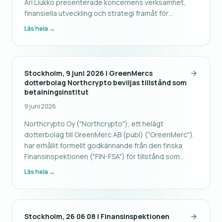
Ari Liukko presenterade koncernens verksamhet,
finansiella utveckling och strategi framåt för
investerare och aktieägare. GreenMerc är en
Läs hela →
reglerad nordisk fintech-koncern som överbryggar
digitala tillgångar och traditionell
Stockholm, 9 juni 2026 | GreenMercs
dotterbolag Northcrypto beviljas tillstånd som
betalningsinstitut
9 juni 2026
Northcrypto Oy ("Northcrypto"), ett helägt
dotterbolag till GreenMerc AB (publ) ("GreenMerc"),
har erhållit formellt godkännande från den finska
Finansinspektionen ("FIN-FSA") för tillstånd som
betalningsinstitut. Tillståndet gör det möjligt för
Läs hela →
Northcrypto att tillhandahålla betaltjänster
avseende e-pengatoken ("EMT")
Stockholm, 26 06 08 | Finansinspektionen