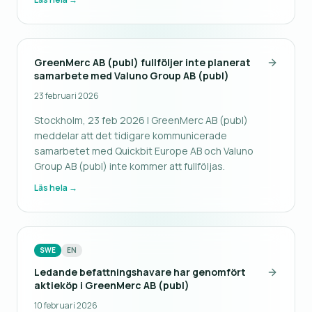
resultat- och balansräkning för räkenskapsåret
2025. Resultatdisposition Årsstämman beslutade, i
GreenMerc AB (publ) fullföljer inte planerat
samarbete med Valuno Group AB (publ)
23 februari 2026
Stockholm, 23 feb 2026 | GreenMerc AB (publ)
meddelar att det tidigare kommunicerade
samarbetet med Quickbit Europe AB och Valuno
Group AB (publ) inte kommer att fullföljas.
Läs hela →
SWE
EN
Ledande befattningshavare har genomfört
aktieköp i GreenMerc AB (publ)
10 februari 2026