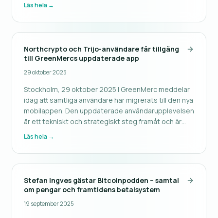
Arvid Börje Ramberg youtube-kanalen SparaCash för
Läs hela →
att presentera rapporten. GreenMerc ger alla
aktieägare och andra intressenter möjli
Northcrypto och Trijo-användare får tillgång
till GreenMercs uppdaterade app
29 oktober 2025
Stockholm, 29 oktober 2025 | GreenMerc meddelar
idag att samtliga användare har migrerats till den nya
mobilappen. Den uppdaterade användarupplevelsen
är ett tekniskt och strategiskt steg framåt och är
tillgänglig för både Northcryptos och Trijos kunder.
Läs hela →
Den nya appen har utvecklats med målet att
kombinera en intuitiv
Stefan Ingves gästar Bitcoinpodden – samtal
om pengar och framtidens betalsystem
19 september 2025