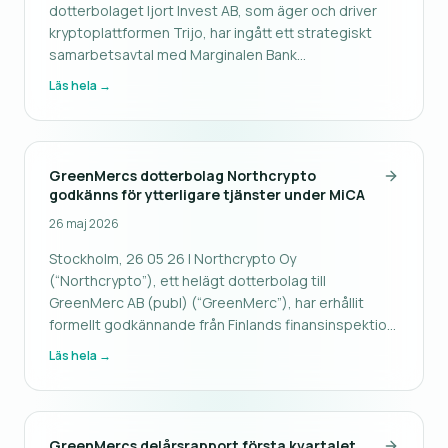
dotterbolaget Ijort Invest AB, som äger och driver
kryptoplattformen Trijo, har ingått ett strategiskt
samarbetsavtal med Marginalen Bank
Bankaktiebolag (publ) avseende integrerade
Läs hela →
banktjänster. Genom samarbetet blir Trijo den
första svenska kryptoplattformen att annonsera en
integ
GreenMercs dotterbolag Northcrypto
godkänns för ytterligare tjänster under MiCA
26 maj 2026
Stockholm, 26 05 26 | Northcrypto Oy
(“Northcrypto”), ett helägt dotterbolag till
GreenMerc AB (publ) (“GreenMerc”), har erhållit
formellt godkännande från Finlands finansinspektion
(“FIN-FSA”) för att utöka sitt tillstånd att bedriva
Läs hela →
kryptotillgångstjänster enligt EU:s förordning om
marknader för kryptotillgångar (“Mi
GreenMercs delårsrapport första kvartalet