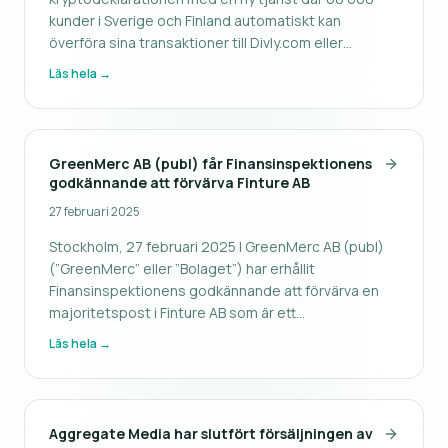
kunder i Sverige och Finland automatiskt kan
överföra sina transaktioner till Divly.com eller
Cointracking.info.
Läs hela →
GreenMerc AB (publ) får Finansinspektionens
godkännande att förvärva Finture AB
27 februari 2025
Stockholm, 27 februari 2025 | GreenMerc AB (publ)
(”GreenMerc” eller ”Bolaget”) har erhållit
Finansinspektionens godkännande att förvärva en
majoritetspost i Finture AB som är ett
betalningsinstitut. Förvärvet är ett viktigt steg i
Läs hela →
GreenMercs tillväxtstrategi inom fintech. Genom
detta beslut får GreenMerc rätten att fö
Aggregate Media har slutfört försäljningen av