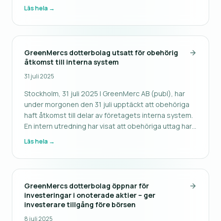
ännu ett starkt kvartal för GreenMerc med kraftig
Läs hela →
omsättningstillväxt jämfört med samma period
föregående år. Sammanfat
GreenMercs dotterbolag utsatt för obehörig
åtkomst till interna system
31 juli 2025
Stockholm, 31 juli 2025 | GreenMerc AB (publ), har
under morgonen den 31 juli upptäckt att obehöriga
haft åtkomst till delar av företagets interna system.
En intern utredning har visat att obehöriga uttag har
genomförts. Den misstänkta incidenten upptäcktes
Läs hela →
tidigt på morgonen. Inkräktare har haft tillgång till
interna
GreenMercs dotterbolag öppnar för
investeringar i onoterade aktier – ger
investerare tillgång före börsen
8 juli 2025