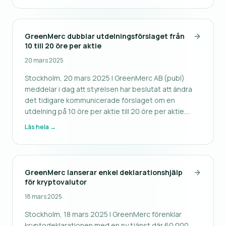
GreenMerc dubblar utdelningsförslaget från
10 till 20 öre per aktie
20 mars 2025
Stockholm, 20 mars 2025 | GreenMerc AB (publ)
meddelar i dag att styrelsen har beslutat att ändra
det tidigare kommunicerade förslaget om en
utdelning på 10 öre per aktie till 20 öre per aktie.
Bakgrunden till beslutet är att den lista där bolaget
Läs hela →
är noterat inte tillåter genomförande av återköp
enligt det ursprungliga
GreenMerc lanserar enkel deklarationshjälp
för kryptovalutor
18 mars 2025
Stockholm, 18 mars 2025 | GreenMerc förenklar
kryptodeklarationen med en ny tjänst där 60 000