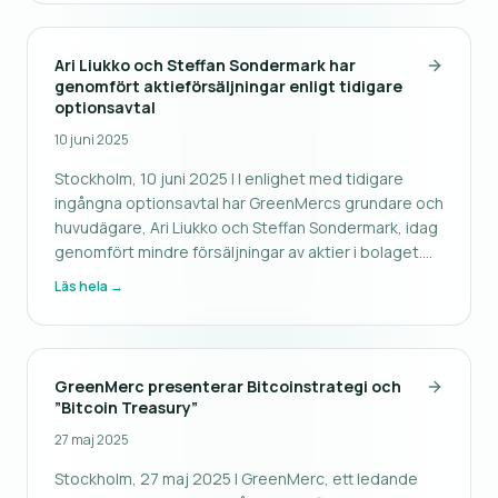
Sutjagin Capi
Ari Liukko och Steffan Sondermark har
genomfört aktieförsäljningar enligt tidigare
optionsavtal
10 juni 2025
Stockholm, 10 juni 2025 | I enlighet med tidigare
ingångna optionsavtal har GreenMercs grundare och
huvudägare, Ari Liukko och Steffan Sondermark, idag
genomfört mindre försäljningar av aktier i bolaget.
Ari Liukko har överlåtit 125 000 aktier till Peter Martin,
Läs hela →
medan Steffan Sondermark genomfört en
motsvarande försälj
GreenMerc presenterar Bitcoinstrategi och
”Bitcoin Treasury”
27 maj 2025
Stockholm, 27 maj 2025 | GreenMerc, ett ledande