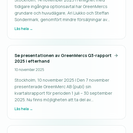
tidigare ingångna optionsavtal har GreenMercs
grundare och huvudägare, Ari Liukko och Steffan
Sondermark, genomfört mindre försäljningar av
aktier i GreenMerc AB (publ). Ari Liukko och Steffan
Läs hela →
Sondermark har vardera sålt 154 160 B-aktier.
Transaktionerna har skett till medle
Se presentationen av GreenMercs Q3-rapport
2025 i efterhand
10 november 2025
Stockholm, 10 november 2025 | Den 7 november
presenterade GreenMerc AB (publ) sin
kvartalsrapport för perioden 1 juli – 30 september
2025. Nu finns möjligheten att ta del av
presentationen i efterhand. Under presentationen
Läs hela →
gick GreenMercs vd Arvid Börje Ramberg igenom de
viktigaste punkterna i rapporten, bolagets framt