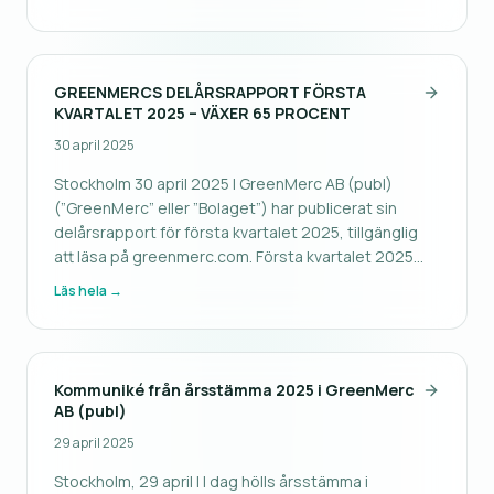
migrering av Northcryptos verksamhet till
GreenMercs tekniska pla
GREENMERCS DELÅRSRAPPORT FÖRSTA
KVARTALET 2025 – VÄXER 65 PROCENT
30 april 2025
Stockholm 30 april 2025 | GreenMerc AB (publ)
(”GreenMerc” eller ”Bolaget”) har publicerat sin
delårsrapport för första kvartalet 2025, tillgänglig
att läsa på greenmerc.com. Första kvartalet 2025
blev ännu ett starkt kvartal för GreenMerc med
Läs hela →
tillväxt, lönsamhet samt en lyckad migrering av
Northcryptos verksamhet till
Kommuniké från årsstämma 2025 i GreenMerc
AB (publ)
29 april 2025
Stockholm, 29 april | I dag hölls årsstämma i