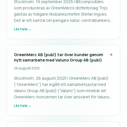
Stockholm, 19 september 2025 | Bitcoinpodden,
som produceras av GreenMercs dotterbolag Trijo,
gästas av tidigare riksbankschefen Stefan Ingves.
Det är ett samtal om pengars natur, centralbankers
roll och bitcoins plats i det monetära systemet. I
Läs hela →
intervjun beskriver Ingves pengar som en social
konvention som bygger på k
GreenMerc AB (publ) tar över kunder genom
nytt samarbete med Valuno Group AB (publ)
26 augusti 2025
Stockholm, 26 augusti 2025 | GreenMerc AB (publ)
(”GreenMerc”) har ingått ett samarbetsavtal med
Valuno Group AB (publ) (”Valuno”) som innebär att
GreenMerc-koncernen tar över ansvaret för Valunos
mobilapp under varumärket Quickbit. Genom
Läs hela →
samarbetet får Valunos befintliga kunder fortsatt
tillgång till kryptotjänster vi