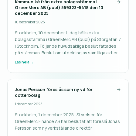
Kommuniké från extra bolagsstämma i
GreenMerc AB (publ) 559323–5418 den 10
december 2025
10 december 2025
Stockholm, 10 december | I dag hölls extra
bolagsstämma i GreenMerc AB (publ) på Storgatan 7
i Stockholm. Följande huvudsakliga beslut fattades
på stämman. Beslut om utdelning av samtliga aktier i
ServiceLine24 AB (publ) enligt LEX ASEA Stämman
Läs hela →
beslutade i enlighet med styrelsens förslag att dela
ut GreenMerc AB (publ)
Jonas Persson föreslås som ny vd för
dotterbolag
1 december 2025
Stockholm, 1 december 2025 | Styrelsen för
GreenMerc Finance AB har beslutat att föreslå Jonas
Persson som ny verkställande direktör.