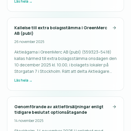
Läs hela →
Kallelse till extra bolagsstämma i GreenMerc
AB (publ)
26 november 2025
Aktieägarna i GreenMerc AB (publ) (559323–5418)
kallas härmed till extra bolagsstämma onsdagen den
10 december 2025 kl. 10.00, i bolagets lokaler på
Storgatan 7 i Stockholm. Rätt att delta Aktieägare
som önskar delta på bolagsstämman ska: 1. vara
Läs hela →
införd i den av Euroclear Sweden AB förda
aktieboken senast den 3 decembe
Genomförande av aktieförsäljningar enligt
tidigare beslutat optionsåtagande
14 november 2025
Stockholm, 14 november 2025 | I enlighet med