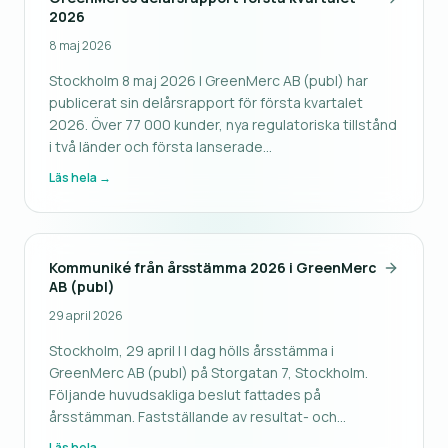
2026
8 maj 2026
Stockholm 8 maj 2026 | GreenMerc AB (publ) har
publicerat sin delårsrapport för första kvartalet
2026. Över 77 000 kunder, nya regulatoriska tillstånd
i två länder och första lanserade
investeringserbjudandet genom GreenMerc
Läs hela →
Finance.
Kommuniké från årsstämma 2026 i GreenMerc
AB (publ)
29 april 2026
Stockholm, 29 april | I dag hölls årsstämma i
GreenMerc AB (publ) på Storgatan 7, Stockholm.
Följande huvudsakliga beslut fattades på
årsstämman. Fastställande av resultat- och
balansräkning Årsstämman fastställde framlagd
Läs hela →