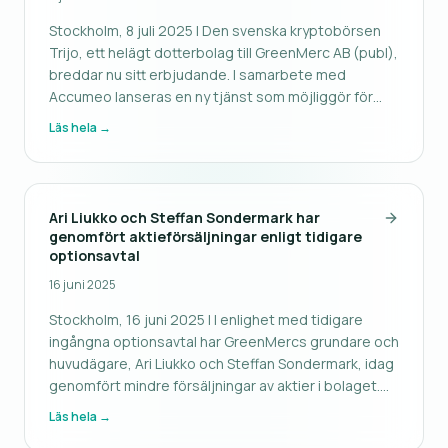
Stockholm, 8 juli 2025 | Den svenska kryptobörsen
Trijo, ett helägt dotterbolag till GreenMerc AB (publ),
breddar nu sitt erbjudande. I samarbete med
Accumeo lanseras en ny tjänst som möjliggör för
investerare att köpa aktier i onoterade bolag – före
Läs hela →
eventuell börsnotering. ”Vi är otroligt glada att kunna
erbjuda våra
Ari Liukko och Steffan Sondermark har
genomfört aktieförsäljningar enligt tidigare
optionsavtal
16 juni 2025
Stockholm, 16 juni 2025 | I enlighet med tidigare
ingångna optionsavtal har GreenMercs grundare och
huvudägare, Ari Liukko och Steffan Sondermark, idag
genomfört mindre försäljningar av aktier i bolaget.
Ari Liukko och Steffan Sondermark har överlåtit 100
Läs hela →
000 B-aktier aktier var i GreenMerc AB (publ) till