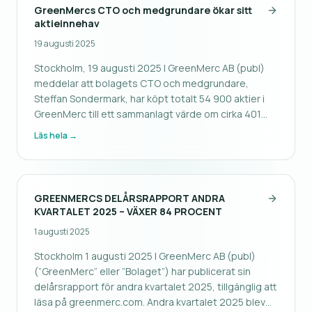
GreenMercs CTO och medgrundare ökar sitt
aktieinnehav
19 augusti 2025
Stockholm, 19 augusti 2025 | GreenMerc AB (publ)
meddelar att bolagets CTO och medgrundare,
Steffan Sondermark, har köpt totalt 54 900 aktier i
GreenMerc till ett sammanlagt värde om cirka 401
108 kronor. Aktierna köptes på marknaden den 18
Läs hela →
och 19 augusti 2025 till en genomsnittlig kurs om 7,31
kronor per aktie.
GREENMERCS DELÅRSRAPPORT ANDRA
KVARTALET 2025 – VÄXER 84 PROCENT
1 augusti 2025
Stockholm 1 augusti 2025 | GreenMerc AB (publ)
(”GreenMerc” eller ”Bolaget”) har publicerat sin
delårsrapport för andra kvartalet 2025, tillgänglig att
läsa på greenmerc.com. Andra kvartalet 2025 blev