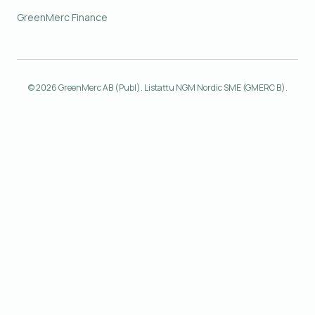
GreenMerc Finance
© 2026 GreenMerc AB (Publ). Listattu NGM Nordic SME (GMERC B).