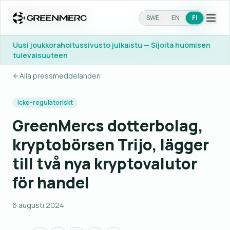
SWE
SWE
EN
EN
FI
FI
Uusi joukkorahoitussivusto julkaistu — Sijoita huomisen
Uusi joukkorahoitussivusto julkaistu — Sijoita huomisen
tulevaisuuteen
tulevaisuuteen
Alla pressmeddelanden
Icke-regulatoriskt
GreenMercs dotterbolag,
kryptobörsen Trijo, lägger
till två nya kryptovalutor
för handel
6 augusti 2024