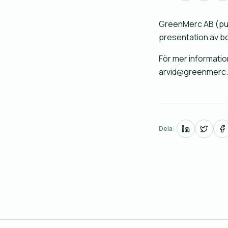
GreenMerc AB (pub
presentation av b
För mer informatio
arvid@greenmerc
Dela: