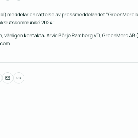
l) meddelar en rättelse av pressmeddelandet "GreenMerc bjud
okslutskommuniké 2024".
n, vänligen kontakta: Arvid Börje Ramberg VD, GreenMerc AB 
.com