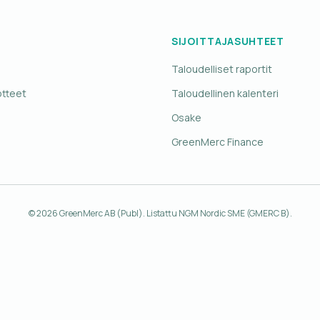
SIJOITTAJASUHTEET
Taloudelliset raportit
otteet
Taloudellinen kalenteri
Osake
s
GreenMerc Finance
© 2026 GreenMerc AB (Publ). Listattu NGM Nordic SME (GMERC B).