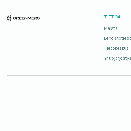
TIETOA
Meistä
Lehdistötied
Tietokeskus
Yhtiöjärjesty