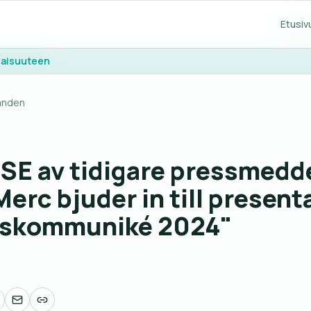
Etusiv
Etusiv
evaisuuteen
evaisuuteen
anden
E av tidigare pressmedd
erc bjuder in till present
tskommuniké 2024"