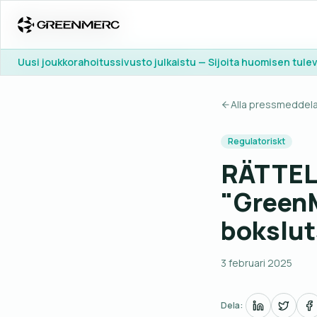
Uusi joukkorahoitussivusto julkaistu — Sijoita huomisen tul
Uusi joukkorahoitussivusto julkaistu — Sijoita huomisen tul
Alla pressmeddel
Regulatoriskt
RÄTTELS
"GreenM
bokslu
3 februari 2025
Dela: