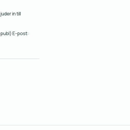
er in till
(publ) E-post: