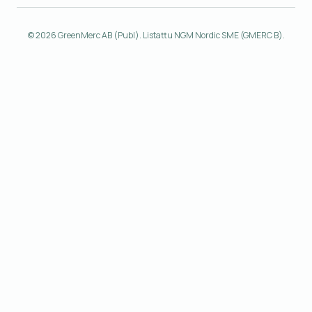
© 2026 GreenMerc AB (Publ). Listattu NGM Nordic SME (GMERC B).