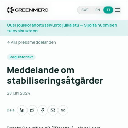
SWE
SWE
EN
EN
FI
FI
Uusi joukkorahoitussivusto julkaistu — Sijoita huomisen
Uusi joukkorahoitussivusto julkaistu — Sijoita huomisen
tulevaisuuteen
tulevaisuuteen
Alla pressmeddelanden
Regulatoriskt
Meddelande om
stabiliseringsåtgärder
28 juni 2024
Dela: