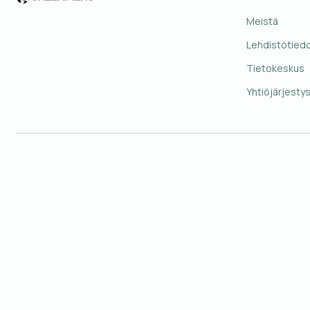
Meistä
Lehdistötied
Tietokeskus
Yhtiöjärjesty