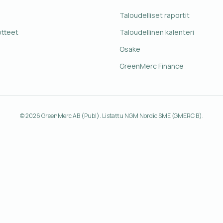
Taloudelliset raportit
otteet
Taloudellinen kalenteri
Osake
s
GreenMerc Finance
© 2026 GreenMerc AB (Publ). Listattu NGM Nordic SME (GMERC B).