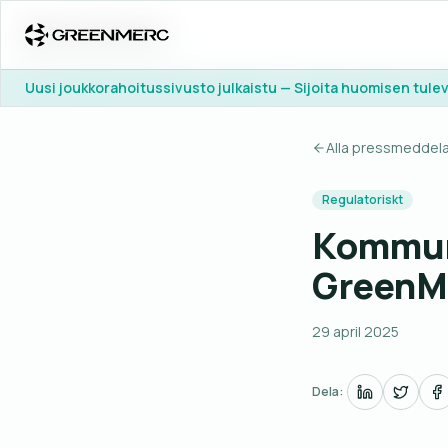
Uusi joukkorahoitussivusto julkaistu — Sijoita huomisen tul
Uusi joukkorahoitussivusto julkaistu — Sijoita huomisen tul
Alla pressmeddel
Regulatoriskt
Kommuni
GreenMe
29 april 2025
Dela: