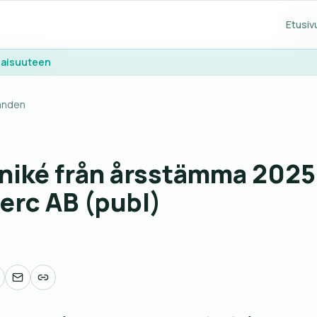
Etusiv
Etusiv
evaisuuteen
evaisuuteen
anden
ké från årsstämma 2025 
rc AB (publ)