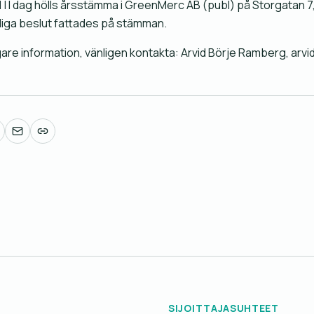
l | I dag hölls årsstämma i GreenMerc AB (publ) på Storgatan 7
liga beslut fattades på stämman.
igare information, vänligen kontakta: Arvid Börje Ramberg, 
SIJOITTAJASUHTEET