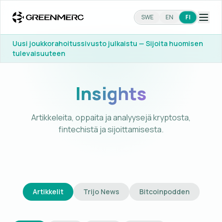
SWE
EN
FI
Uusi joukkorahoitussivusto julkaistu — Sijoita huomisen
tulevaisuuteen
Insights
Artikkeleita, oppaita ja analyysejä kryptosta,
fintechistä ja sijoittamisesta.
Artikkelit
Trijo News
Bitcoinpodden