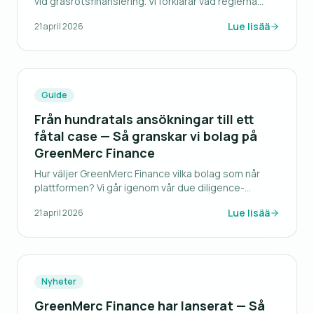
vid gräsrotsfinansiering. Vi förklarar vad reglerna
innebär i praktiken.
Lue lisää
21 april 2026
Guide
Från hundratals ansökningar till ett
fåtal case — Så granskar vi bolag på
GreenMerc Finance
Hur väljer GreenMerc Finance vilka bolag som når
plattformen? Vi går igenom vår due diligence-
process steg för steg.
Lue lisää
21 april 2026
Nyheter
GreenMerc Finance har lanserat — Så