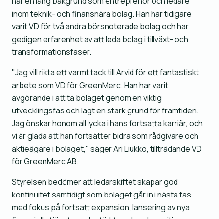
har en lång bakgrund som entreprenör och ledare
inom teknik- och finansnära bolag. Han har tidigare
varit VD för två andra börsnoterade bolag och har
gedigen erfarenhet av att leda bolag i tillväxt- och
transformationsfaser.
"Jag vill rikta ett varmt tack till Arvid för ett fantastiskt
arbete som VD för GreenMerc. Han har varit
avgörande i att ta bolaget genom en viktig
utvecklingsfas och lagt en stark grund för framtiden.
Jag önskar honom all lycka i hans fortsatta karriär, och
vi är glada att han fortsätter bidra som rådgivare och
aktieägare i bolaget," säger Ari Liukko, tillträdande VD
för GreenMerc AB.
Styrelsen bedömer att ledarskiftet skapar god
kontinuitet samtidigt som bolaget går in i nästa fas
med fokus på fortsatt expansion, lansering av nya