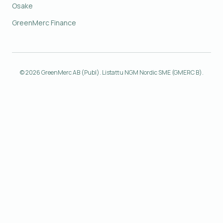
Osake
GreenMerc Finance
© 2026 GreenMerc AB (Publ). Listattu NGM Nordic SME (GMERC B).