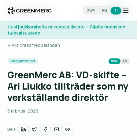
SWE
SWE
EN
EN
FI
FI
Uusi joukkorahoitussivusto julkaistu — Sijoita huomisen
Uusi joukkorahoitussivusto julkaistu — Sijoita huomisen
tulevaisuuteen
tulevaisuuteen
Alla pressmeddelanden
Regulatoriskt
SWE
EN
GreenMerc AB: VD-skifte –
Ari Liukko tillträder som ny
verkställande direktör
5 februari 2026
Dela: