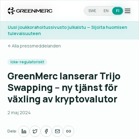
SWE
SWE
EN
EN
FI
FI
Uusi joukkorahoitussivusto julkaistu — Sijoita huomisen
Uusi joukkorahoitussivusto julkaistu — Sijoita huomisen
tulevaisuuteen
tulevaisuuteen
Alla pressmeddelanden
Icke-regulatoriskt
GreenMerc lanserar Trijo
Swapping – ny tjänst för
växling av kryptovalutor
2 maj 2024
Dela: