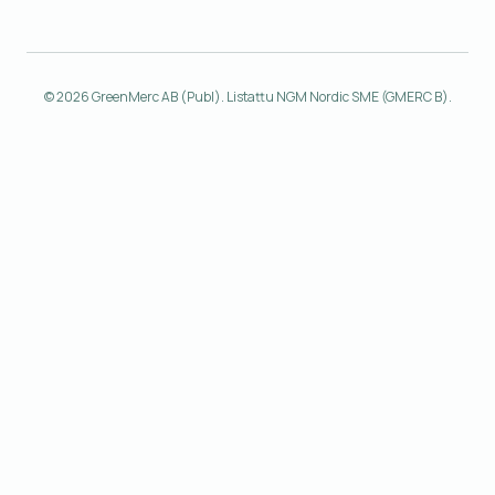
© 2026 GreenMerc AB (Publ). Listattu NGM Nordic SME (GMERC B).