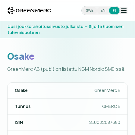
SWE
EN
FI
Uusi joukkorahoitussivusto julkaistu — Sijoita huomisen
tulevaisuuteen
Osake
GreenMerc AB (publ) on listattu NGM Nordic SME:ssä.
Osake
GreenMerc B
Tunnus
GMERC B
ISIN
SE0022087680