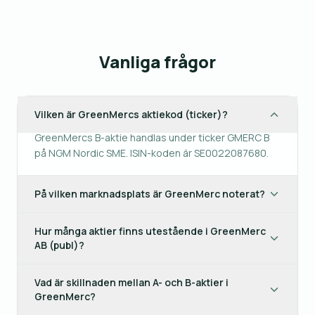
Vanliga frågor
Vilken är GreenMercs aktiekod (ticker)?
GreenMercs B-aktie handlas under ticker GMERC B
på NGM Nordic SME. ISIN-koden är SE0022087680.
På vilken marknadsplats är GreenMerc noterat?
Hur många aktier finns utestående i GreenMerc
AB (publ)?
Vad är skillnaden mellan A- och B-aktier i
GreenMerc?