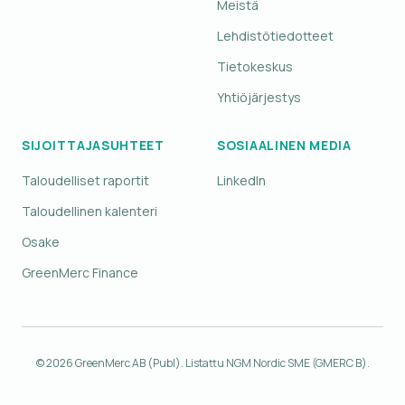
Meistä
Lehdistötiedotteet
Tietokeskus
Yhtiöjärjestys
SIJOITTAJASUHTEET
SOSIAALINEN MEDIA
Taloudelliset raportit
LinkedIn
Taloudellinen kalenteri
Osake
GreenMerc Finance
© 2026 GreenMerc AB (Publ). Listattu NGM Nordic SME (GMERC B).