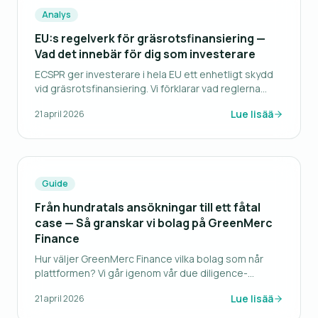
Analys
EU:s regelverk för gräsrotsfinansiering —
Vad det innebär för dig som investerare
ECSPR ger investerare i hela EU ett enhetligt skydd
vid gräsrotsfinansiering. Vi förklarar vad reglerna
innebär i praktiken.
Lue lisää
21 april 2026
Guide
Från hundratals ansökningar till ett fåtal
case — Så granskar vi bolag på GreenMerc
Finance
Hur väljer GreenMerc Finance vilka bolag som når
plattformen? Vi går igenom vår due diligence-
process steg för steg.
Lue lisää
21 april 2026