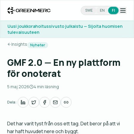
SWE
EN
FI
Uusi joukkorahoitussivusto julkaistu — Sijoita huomisen
tulevaisuuteen
Insights
Nyheter
GMF 2.0 — En ny plattform
för onoterat
5 maj 2026
4 min läsning
Dela:
Det har varit tyst från oss ett tag. Det beror på att vi
har haft huvudet nere och byggt.