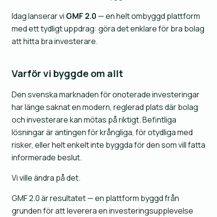
Idag lanserar vi
GMF 2.0
— en helt ombyggd plattform
med ett tydligt uppdrag: göra det enklare för bra bolag
att hitta bra investerare.
Varför vi byggde om allt
Den svenska marknaden för onoterade investeringar
har länge saknat en modern, reglerad plats där bolag
och investerare kan mötas på riktigt. Befintliga
lösningar är antingen för krångliga, för otydliga med
risker, eller helt enkelt inte byggda för den som vill fatta
informerade beslut.
Vi ville ändra på det.
GMF 2.0 är resultatet — en plattform byggd från
grunden för att leverera en investeringsupplevelse