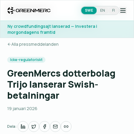
SWE
SWE
EN
EN
FI
FI
Ny crowdfundingsajt lanserad — Investera i
Ny crowdfundingsajt lanserad — Investera i
morgondagens framtid
morgondagens framtid
Alla pressmeddelanden
Icke-regulatoriskt
GreenMercs dotterbolag
Trijo lanserar Swish-
betalningar
19 januari 2026
Dela: