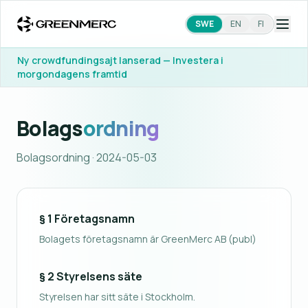
SWE
EN
FI
Ny crowdfundingsajt lanserad — Investera i
morgondagens framtid
Bolags
ordning
Bolagsordning
· 2024-05-03
§ 1 Företagsnamn
Bolagets företagsnamn är GreenMerc AB (publ)
§ 2 Styrelsens säte
Styrelsen har sitt säte i Stockholm.