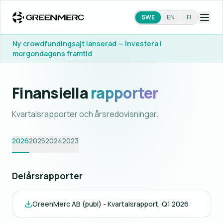
SWE
EN
FI
Ny crowdfundingsajt lanserad — Investera i
morgondagens framtid
Finansiella
rapporter
Kvartalsrapporter och årsredovisningar.
2026
2025
2024
2023
Delårsrapporter
GreenMerc AB (publ) - Kvartalsrapport, Q1 2026