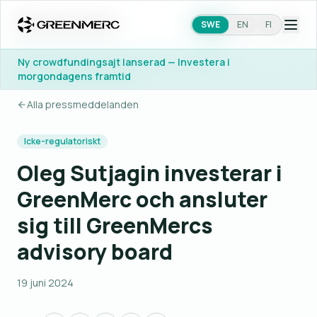
SWE
SWE
EN
EN
FI
FI
Ny crowdfundingsajt lanserad — Investera i
Ny crowdfundingsajt lanserad — Investera i
morgondagens framtid
morgondagens framtid
Alla pressmeddelanden
Icke-regulatoriskt
Oleg Sutjagin investerar i
GreenMerc och ansluter
sig till GreenMercs
advisory board
19 juni 2024