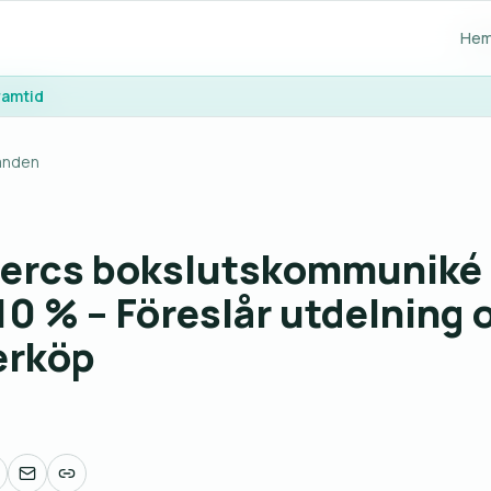
He
He
ramtid
ramtid
anden
ercs bokslutskommuniké 
10 % – Föreslår utdelning 
erköp