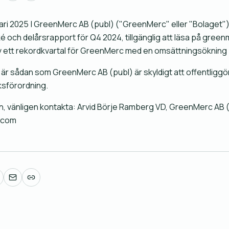
ri 2025 | GreenMerc AB (publ) ("GreenMerc" eller "Bolaget") 
och delårsrapport för Q4 2024, tillgänglig att läsa på gree
ev ett rekordkvartal för GreenMerc med en omsättningsökning 
är sådan som GreenMerc AB (publ) är skyldigt att offentliggör
sförordning.
n, vänligen kontakta: Arvid Börje Ramberg VD, GreenMerc AB 
.com