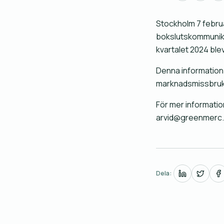
Stockholm 7 februa
bokslutskommuniké 
kvartalet 2024 bl
Denna information 
marknadsmissbruk
För mer informatio
arvid@greenmerc
Dela: