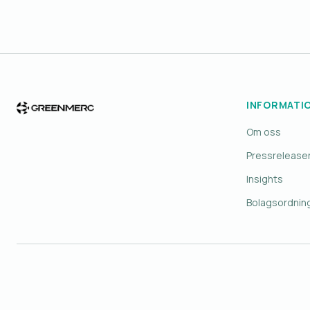
INFORMATI
Om oss
Pressrelease
Insights
Bolagsordnin