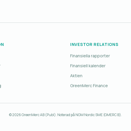
ON
INVESTOR RELATIONS
Finansiella rapporter
r
Finansiell kalender
Aktien
g
GreenMerc Finance
© 2026 GreenMerc AB (Publ). Noterad på NGM Nordic SME (GMERC B).