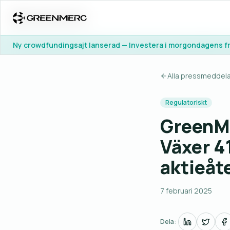
Ny crowdfundingsajt lanserad — Investera i morgondagens f
Ny crowdfundingsajt lanserad — Investera i morgondagens f
Alla pressmeddel
Regulatoriskt
GreenM
Växer 4
aktieåt
7 februari 2025
Dela: