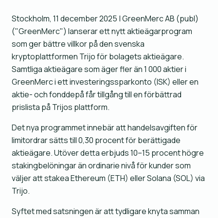
Stockholm, 11 december 2025 | GreenMerc AB (publ)
("GreenMerc") lanserar ett nytt aktieägarprogram
som ger bättre villkor på den svenska
kryptoplattformen Trijo för bolagets aktieägare.
Samtliga aktieägare som äger fler än 1 000 aktier i
GreenMerc i ett investeringssparkonto (ISK) eller en
aktie- och fonddepå får tillgång till en förbättrad
prislista på Trijos plattform.
Det nya programmet innebär att handelsavgiften för
limitordrar sätts till 0,30 procent för berättigade
aktieägare. Utöver detta erbjuds 10–15 procent högre
stakingbelöningar än ordinarie nivå för kunder som
väljer att stakea Ethereum (ETH) eller Solana (SOL) via
Trijo.
Syftet med satsningen är att tydligare knyta samman