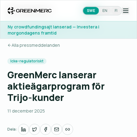
SWE
SWE
EN
EN
FI
FI
Ny crowdfundingsajt lanserad — Investera i
Ny crowdfundingsajt lanserad — Investera i
morgondagens framtid
morgondagens framtid
Alla pressmeddelanden
Icke-regulatoriskt
GreenMerc lanserar
aktieägarprogram för
Trijo-kunder
11 december 2025
Dela: