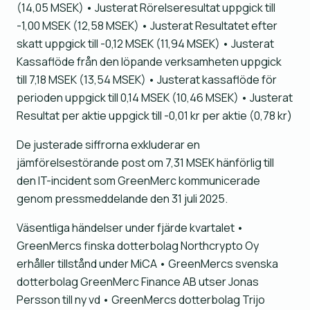
(14,05 MSEK) • Justerat Rörelseresultat uppgick till
-1,00 MSEK (12,58 MSEK) • Justerat Resultatet efter
skatt uppgick till -0,12 MSEK (11,94 MSEK) • Justerat
Kassaflöde från den löpande verksamheten uppgick
till 7,18 MSEK (13,54 MSEK) • Justerat kassaflöde för
perioden uppgick till 0,14 MSEK (10,46 MSEK) • Justerat
Resultat per aktie uppgick till -0,01 kr per aktie (0,78 kr)
De justerade siffrorna exkluderar en
jämförelsestörande post om 7,31 MSEK hänförlig till
den IT-incident som GreenMerc kommunicerade
genom pressmeddelande den 31 juli 2025.
Väsentliga händelser under fjärde kvartalet •
GreenMercs finska dotterbolag Northcrypto Oy
erhåller tillstånd under MiCA • GreenMercs svenska
dotterbolag GreenMerc Finance AB utser Jonas
Persson till ny vd • GreenMercs dotterbolag Trijo