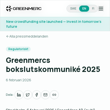
SWE
SWE
EN
EN
FI
FI
New crowdfunding site launched — Invest in tomorrow's
New crowdfunding site launched — Invest in tomorrow's
future
future
Alla pressmeddelanden
Regulatoriskt
Greenmercs
bokslutskommuniké 2025
6 februari 2026
Dela: