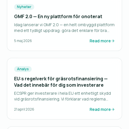
Nyheter
GMF 2.0 — En ny plattform för onoterat
Idag lanserar vi GMF 2.0 — en helt ombyggd plattform
med ett tydligt uppdrag: göra det enklare för bra
bolag att hitta bra investerare.
Read more
5 maj 2026
Analys
EU:s regelverk för gräsrotsfinansiering —
Vad det innebär för dig som investerare
ECSPR ger investerare i hela EU ett enhetligt skydd
vid gräsrotsfinansiering. Vi förklarar vad reglerna
innebär i praktiken.
Read more
21 april 2026