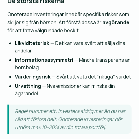
De största riskerna
Onoterade investeringar innebär specifika risker som
skiljer sig från börsen. Att förstå dessa är
avgörande
för att fatta välgrundade beslut.
Likviditetsrisk
— Det kan vara svårt att sälja dina
andelar
Informationsasymmetri
— Mindre transparens än
börsbolag
Värderingsrisk
— Svårt att veta det "riktiga" värdet
Urvattning
— Nya emissioner kan minska din
ägarandel
Regel nummer ett: Investera aldrig mer än du har
råd att förlora helt. Onoterade investeringar bör
utgöra max 10-20% av din totala portfölj.