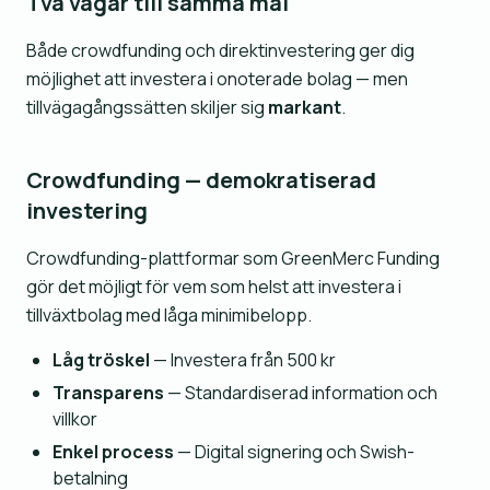
Två vägar till samma mål
Både crowdfunding och direktinvestering ger dig
möjlighet att investera i onoterade bolag — men
tillvägagångssätten skiljer sig
markant
.
Crowdfunding — demokratiserad
investering
Crowdfunding-plattformar som GreenMerc Funding
gör det möjligt för vem som helst att investera i
tillväxtbolag med låga minimibelopp.
Låg tröskel
— Investera från 500 kr
Transparens
— Standardiserad information och
villkor
Enkel process
— Digital signering och Swish-
betalning