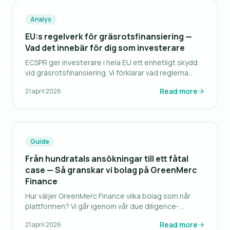
Analys
EU:s regelverk för gräsrotsfinansiering —
Vad det innebär för dig som investerare
ECSPR ger investerare i hela EU ett enhetligt skydd
vid gräsrotsfinansiering. Vi förklarar vad reglerna
innebär i praktiken.
Read more
21 april 2026
Guide
Från hundratals ansökningar till ett fåtal
case — Så granskar vi bolag på GreenMerc
Finance
Hur väljer GreenMerc Finance vilka bolag som når
plattformen? Vi går igenom vår due diligence-
process steg för steg.
Read more
21 april 2026