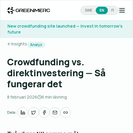
SWE
EN
FI
New crowdfunding site launched — Invest in tomorrow's
future
Insights
Analys
Crowdfunding vs.
direktinvestering — Så
fungerar det
8 februari 2026
6 min läsning
Dela: